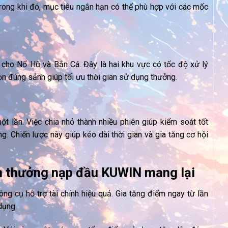
rong khi đó, mục tiêu ngắn hạn có thể phù hợp với các mốc
cho Nổ Hũ và Bắn Cá. Đây là hai khu vực có tốc độ xử lý
ọn đúng sảnh giúp tối ưu thời gian sử dụng thưởng.
 lần. Việc chia nhỏ thành nhiều phiên giúp kiểm soát tốt
g. Chiến lược này giúp kéo dài thời gian và gia tăng cơ hội
nh thưởng nạp đầu KUWIN mang lại
ng cụ hỗ trợ tài chính hiệu quả. Gia tăng điểm ngay từ lần
dụng.