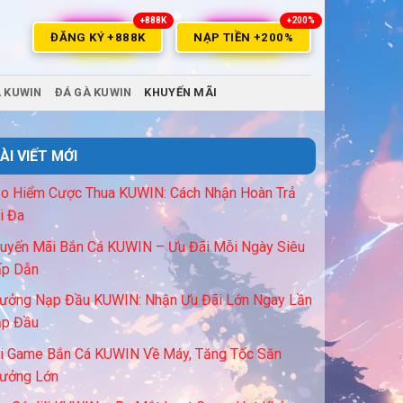
ĐĂNG KÝ +888K
NẠP TIỀN +200%
 KUWIN
ĐÁ GÀ KUWIN
KHUYẾN MÃI
ÀI VIẾT MỚI
o Hiểm Cược Thua KUWIN: Cách Nhận Hoàn Trả
i Đa
uyến Mãi Bắn Cá KUWIN – Ưu Đãi Mỗi Ngày Siêu
p Dẫn
ưởng Nạp Đầu KUWIN: Nhận Ưu Đãi Lớn Ngay Lần
p Đầu
i Game Bắn Cá KUWIN Về Máy, Tăng Tốc Săn
ưởng Lớn