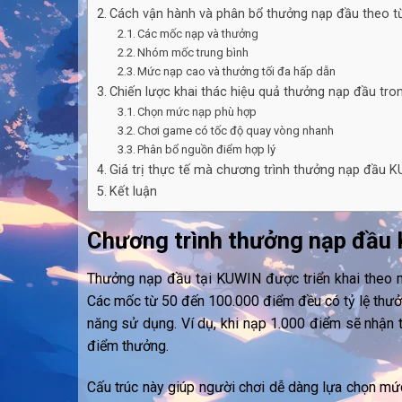
Cách vận hành và phân bổ thưởng nạp đầu theo 
Các mốc nạp và thưởng
Nhóm mốc trung bình
Mức nạp cao và thưởng tối đa hấp dẫn
Chiến lược khai thác hiệu quả thưởng nạp đầu tro
Chọn mức nạp phù hợp
Chơi game có tốc độ quay vòng nhanh
Phân bổ nguồn điểm hợp lý
Giá trị thực tế mà chương trình thưởng nạp đầu 
Kết luận
Chương trình thưởng nạp đầu 
Thưởng nạp đầu tại KUWIN được triển khai theo m
Các mốc từ 50 đến 100.000 điểm đều có tỷ lệ thưở
năng sử dụng. Ví dụ, khi nạp 1.000 điểm sẽ nhận 
điểm thưởng.
Cấu trúc này giúp người chơi dễ dàng lựa chọn mứ