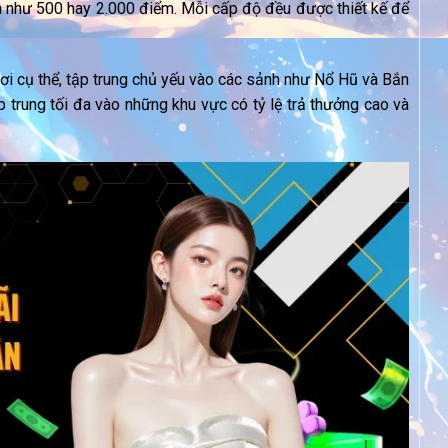
nh như 500 hay 2.000 điểm. Mỗi cấp độ đều được thiết kế để
hơi cụ thể, tập trung chủ yếu vào các sảnh như Nổ Hũ và Bắn
p trung tối đa vào những khu vực có tỷ lệ trả thưởng cao và