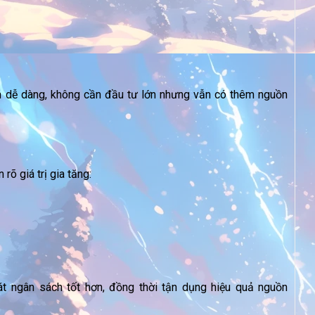
n dễ dàng, không cần đầu tư lớn nhưng vẫn có thêm nguồn
rõ giá trị gia tăng:
t ngân sách tốt hơn, đồng thời tận dụng hiệu quả nguồn