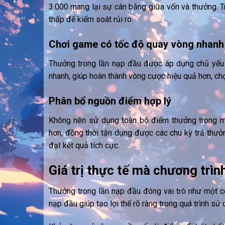
3.000 mang lại sự cân bằng giữa vốn và thưởng. T
thấp để kiểm soát rủi ro.
Chơi game có tốc độ quay vòng nhanh
Thưởng trong lần nạp đầu được áp dụng chủ yếu 
nhanh, giúp hoàn thành vòng cược hiệu quả hơn, ch
Phân bổ nguồn điểm hợp lý
Không nên sử dụng toàn bộ điểm thưởng trong một
hơn, đồng thời tận dụng được các chu kỳ trả thưởn
đạt kết quả tích cực.
Giá trị thực tế mà chương trì
Thưởng trong lần nạp đầu đóng vai trò như một cô
nạp đầu giúp tạo lợi thế rõ ràng trong quá trình sử 