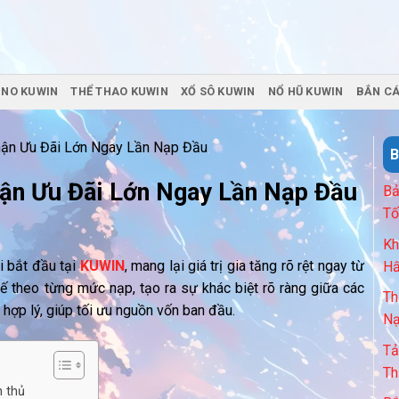
INO KUWIN
THỂ THAO KUWIN
XỔ SÔ KUWIN
NỔ HŨ KUWIN
BẮN CÁ
ận Ưu Đãi Lớn Ngay Lần Nạp Đầu
B
n Ưu Đãi Lớn Ngay Lần Nạp Đầu
Bả
Tố
Kh
i bắt đầu tại
KUWIN
, mang lại giá trị gia tăng rõ rệt ngay từ
Hấ
kế theo từng mức nạp, tạo ra sự khác biệt rõ ràng giữa các
Th
 hợp lý, giúp tối ưu nguồn vốn ban đầu.
Nạ
Tả
Th
 thủ