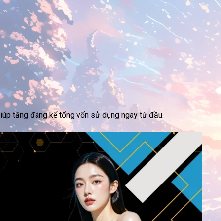
iúp tăng đáng kể tổng vốn sử dụng ngay từ đầu.