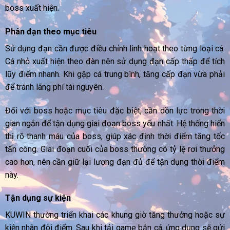
boss xuất hiện.
Phân đạn theo mục tiêu
Sử dụng đạn cần được điều chỉnh linh hoạt theo từng loại cá.
Cá nhỏ xuất hiện theo đàn nên sử dụng đạn cấp thấp để tích
lũy điểm nhanh. Khi gặp cá trung bình, tăng cấp đạn vừa phải
để tránh lãng phí tài nguyên.
Đối với boss hoặc mục tiêu đặc biệt, cần dồn lực trong thời
gian ngắn để tận dụng giai đoạn boss yếu nhất. Hệ thống hiển
thị rõ thanh máu của boss, giúp xác định thời điểm tăng tốc
tấn công. Giai đoạn cuối của boss thường có tỷ lệ rơi thưởng
cao hơn, nên cần giữ lại lượng đạn đủ để tận dụng thời điểm
này.
Tận dụng sự kiện
KUWIN thường triển khai các khung giờ tăng thưởng hoặc sự
kiện nhân đôi điểm. Sau khi tải game bắn cá, ứng dụng sẽ gửi