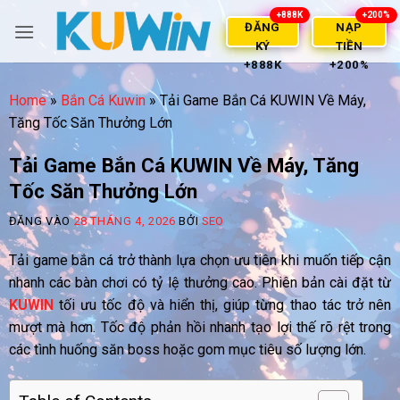
ĐĂNG
NẠP
KÝ
TIỀN
+888K
+200%
Home
»
Bắn Cá Kuwin
»
Tải Game Bắn Cá KUWIN Về Máy,
Tăng Tốc Săn Thưởng Lớn
Tải Game Bắn Cá KUWIN Về Máy, Tăng
Tốc Săn Thưởng Lớn
ĐĂNG VÀO
28 THÁNG 4, 2026
BỞI
SEO
Tải game bắn cá trở thành lựa chọn ưu tiên khi muốn tiếp cận
nhanh các bàn chơi có tỷ lệ thưởng cao. Phiên bản cài đặt từ
KUWIN
tối ưu tốc độ và hiển thị, giúp từng thao tác trở nên
mượt mà hơn. Tốc độ phản hồi nhanh tạo lợi thế rõ rệt trong
các tình huống săn boss hoặc gom mục tiêu số lượng lớn.