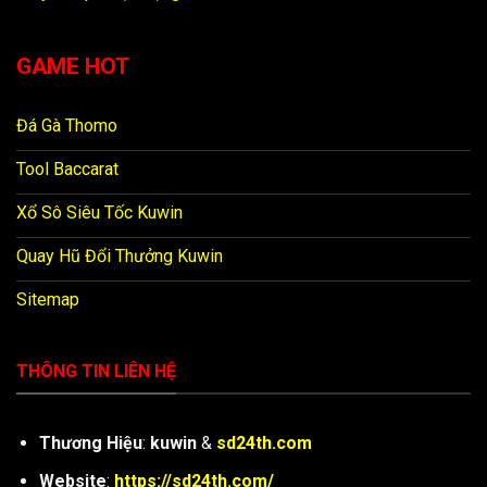
GAME HOT
Đá Gà Thomo
Tool Baccarat
Xổ Sô Siêu Tốc Kuwin
Quay Hũ Đổi Thưởng Kuwin
Sitemap
THÔNG TIN LIÊN HỆ
Thương
Hiệu
:
kuwin
&
sd24th.com
Website
:
https://sd24th.com/