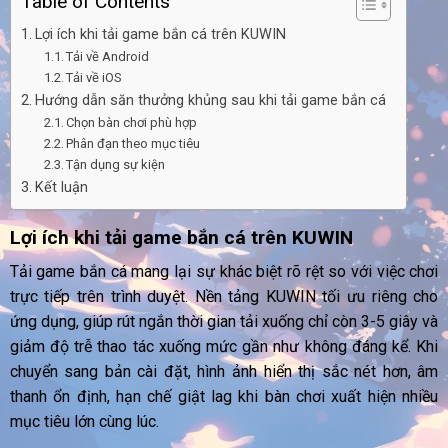
Table of Contents
Lợi ích khi tải game bắn cá trên KUWIN
Tải về Android
Tải về iOS
Hướng dẫn săn thưởng khủng sau khi tải game bắn cá
Chọn bàn chơi phù hợp
Phân đạn theo mục tiêu
Tận dụng sự kiện
Kết luận
Lợi ích khi tải game bắn cá trên KUWIN
Tải game bắn cá mang lại sự khác biệt rõ rệt so với việc chơi
trực tiếp trên trình duyệt. Nền tảng KUWIN tối ưu riêng cho
ứng dụng, giúp rút ngắn thời gian tải xuống chỉ còn 3-5 giây và
giảm độ trễ thao tác xuống mức gần như không đáng kể. Khi
chuyển sang bản cài đặt, hình ảnh hiển thị sắc nét hơn, âm
thanh ổn định, hạn chế giật lag khi bàn chơi xuất hiện nhiều
mục tiêu lớn cùng lúc.