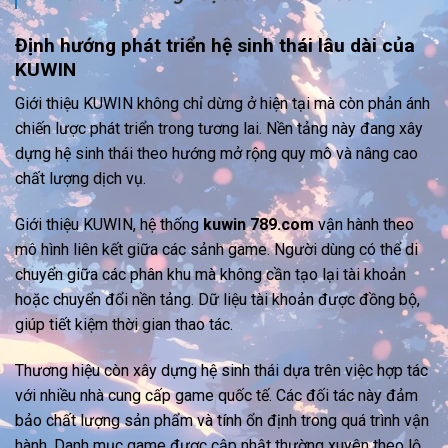
Định hướng phát triển hệ sinh thái lâu dài của
KUWIN
Giới thiệu KUWIN không chỉ dừng ở hiện tại mà còn phản ánh
chiến lược phát triển trong tương lai. Nền tảng này đang xây
dựng hệ sinh thái theo hướng mở rộng quy mô và nâng cao
chất lượng dịch vụ.
Giới thiệu KUWIN, hệ thống
kuwin 789.com
vận hành theo
mô hình liên kết giữa các sảnh game. Người dùng có thể di
chuyển giữa các phân khu mà không cần tạo lại tài khoản
hoặc chuyển đổi nền tảng. Dữ liệu tài khoản được đồng bộ,
giúp tiết kiệm thời gian thao tác.
Thương hiệu còn xây dựng hệ sinh thái dựa trên việc hợp tác
với nhiều nhà cung cấp game quốc tế. Các đối tác này đảm
bảo chất lượng sản phẩm và tính ổn định trong quá trình vận
hành. Danh mục game được cập nhật thường xuyên theo lộ