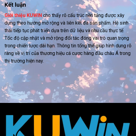
Kết luận
Giới thiệu KUWIN
cho thấy rõ cấu trúc nền tảng được xây
dựng theo hướng mở rộng và liên kết đa sản phẩm. Hệ sinh
thái tiếp tục phát triển dựa trên dữ liệu và nhu cầu thực tế.
Tốc độ cập nhật và mở rộng đối tác đóng vai trò quan trọng
trong chiến lược dài hạn. Thông tin tổng thể giúp hình dung rõ
ràng về vị trí của thương hiệu cá cược hàng đầu châu Á trong
thị trường hiện nay.